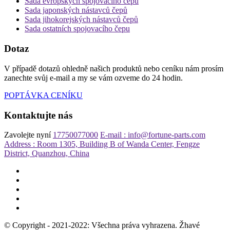
Sada evropských spojovacího čepu
Sada japonských nástavců čepů
Sada jihokorejských nástavců čepů
Sada ostatních spojovacího čepu
Dotaz
V případě dotazů ohledně našich produktů nebo ceníku nám prosím
zanechte svůj e-mail a my se vám ozveme do 24 hodin.
POPTÁVKA CENÍKU
Kontaktujte nás
Zavolejte nyní
17750077000
E-mail : info@fortune-parts.com
Address : Room 1305, Building B of Wanda Center, Fengze
District, Quanzhou, China
© Copyright - 2021-2022: Všechna práva vyhrazena. Žhavé