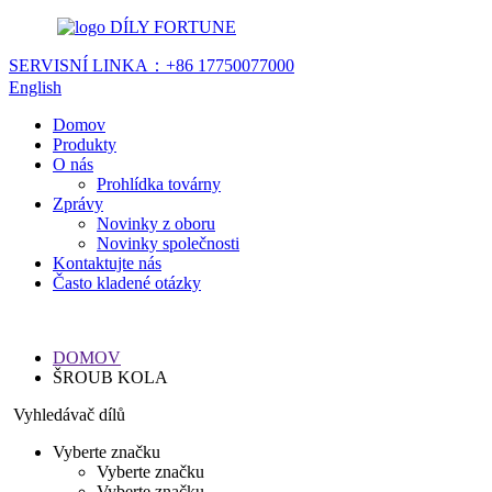
DÍLY FORTUNE
SERVISNÍ LINKA：
+86 17750077000
English
Domov
Produkty
O nás
Prohlídka továrny
Zprávy
Novinky z oboru
Novinky společnosti
Kontaktujte nás
Často kladené otázky
DOMOV
ŠROUB KOLA
Vyhledávač dílů
Vyberte značku
Vyberte značku
Vyberte značku