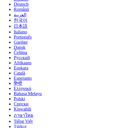
Deutsch
Română
العربية
한국어
日本語
Italiano
Português
Gaeilge
Dansk
Čeština
Русский
Afrikaans
Euskara
Català
Esperanto
हिन्दी
Ελληνικά
Bahasa Melayu
Polski
Српски
Kiswahili
ภาษาไทย
Tiếng Việt
Türkçe