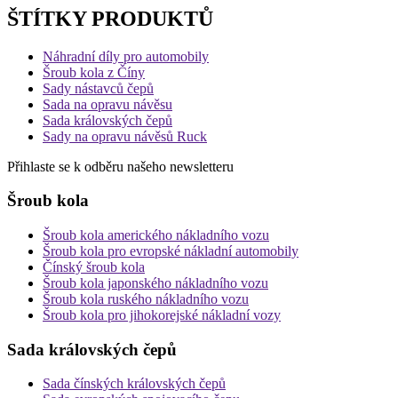
ŠTÍTKY PRODUKTŮ
Náhradní díly pro automobily
Šroub kola z Číny
Sady nástavců čepů
Sada na opravu návěsu
Sada královských čepů
Sady na opravu návěsů Ruck
Přihlaste se k odběru našeho newsletteru
Šroub kola
Šroub kola amerického nákladního vozu
Šroub kola pro evropské nákladní automobily
Čínský šroub kola
Šroub kola japonského nákladního vozu
Šroub kola ruského nákladního vozu
Šroub kola pro jihokorejské nákladní vozy
Sada královských čepů
Sada čínských královských čepů