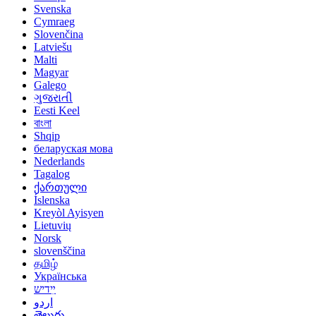
Svenska
Cymraeg
Slovenčina
Latviešu
Malti
Magyar
Galego
ગુજરાતી
Eesti Keel
বাংলা
Shqip
беларуская мова
Nederlands
Tagalog
ქართული
Íslenska
Kreyòl Ayisyen
Lietuvių
Norsk‎
slovenščina
தமிழ்
Українська
ײִדיש
اردو
తెలుగు