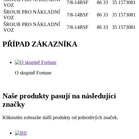
7/8-14BSF
86
33
35
1573081
VOZ
ŠROUB PRO NÁKLADNÍ
7/8-14BSF
86
33
35
1573081
VOZ
ŠROUB PRO NÁKLADNÍ
7/8-14BSF
86
33
35
1573081
VOZ
PŘÍPAD ZÁKAZNÍKA
O skupině Fortune
Naše produkty pasují na následující
značky
Kliknutím zobrazíte další produkty od jednotlivých značek.