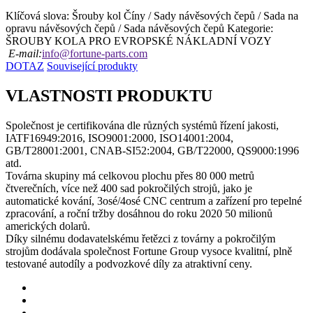
Klíčová slova: Šrouby kol Číny / Sady návěsových čepů / Sada na
opravu návěsových čepů / Sada návěsových čepů
Kategorie:
ŠROUBY KOLA PRO EVROPSKÉ NÁKLADNÍ VOZY
E-mail:
info@fortune-parts.com
DOTAZ
Související produkty
VLASTNOSTI PRODUKTU
Společnost je certifikována dle různých systémů řízení jakosti,
IATF16949:2016, ISO9001:2000, ISO14001:2004,
GB/T28001:2001, CNAB-SI52:2004, GB/T22000, QS9000:1996
atd.
Továrna skupiny má celkovou plochu přes 80 000 metrů
čtverečních, více než 400 sad pokročilých strojů, jako je
automatické kování, 3osé/4osé CNC centrum a zařízení pro tepelné
zpracování, a roční tržby dosáhnou do roku 2020 50 milionů
amerických dolarů.
Díky silnému dodavatelskému řetězci z továrny a pokročilým
strojům dodávala společnost Fortune Group vysoce kvalitní, plně
testované autodíly a podvozkové díly za atraktivní ceny.