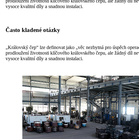
prodloužení životnosti klíčového královského čepu, ale žádný díl 
vysoce kvalitní díly a snadnou instalaci.
Často kladené otázky
„Královský čep“ lze definovat jako „věc nezbytná pro úspěch operac
prodloužení životnosti klíčového královského čepu, ale žádný díl 
vysoce kvalitní díly a snadnou instalaci.