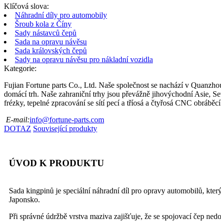
Klíčová slova:
Náhradní díly pro automobily
Šroub kola z Číny
Sady nástavců čepů
Sada na opravu návěsu
Sada královských čepů
Sady na opravu návěsu pro nákladní vozidla
Kategorie:
Fujian Fortune parts Co., Ltd. Naše společnost se nachází v Quanzhou
domácí trh. Naše zahraniční trhy jsou převážně jihovýchodní Asie, Se
frézky, tepelné zpracování se sítí pecí a tříosá a čtyřosá CNC obráběcí
E-mail:
info@fortune-parts.com
DOTAZ
Související produkty
ÚVOD K PRODUKTU
Sada kingpinů je speciální náhradní díl pro opravy automobilů, který
Japonsko.
Při správné údržbě vrstva maziva zajišťuje, že se spojovací čep ne