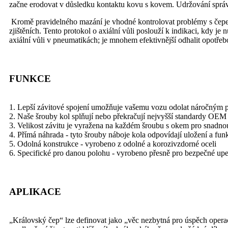
začne erodovat v důsledku kontaktu kovu s kovem. Udržování správn
Kromě pravidelného mazání je vhodné kontrolovat problémy s čepem
zjištěních. Tento protokol o axiální vůli poslouží k indikaci, kdy 
axiální vůli v pneumatikách; je mnohem efektivnější odhalit opotř
FUNKCE
1. Lepší závitové spojení umožňuje vašemu vozu odolat náročným p
2. Naše šrouby kol splňují nebo překračují nejvyšší standardy OEM p
3. Velikost závitu je vyražena na každém šroubu s okem pro snadnou
4. Přímá náhrada - tyto šrouby náboje kola odpovídají uložení a fun
5. Odolná konstrukce - vyrobeno z odolné a korozivzdorné oceli
6. Specifické pro danou polohu - vyrobeno přesně pro bezpečné upe
APLIKACE
„Královský čep“ lze definovat jako „věc nezbytná pro úspěch operac