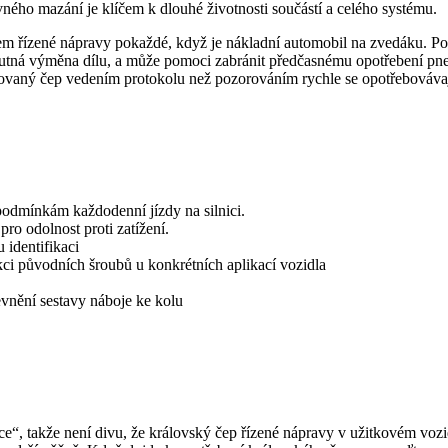
ého mazání je klíčem k dlouhé životnosti součástí a celého systému.
 řízené nápravy pokaždé, když je nákladní automobil na zvedáku. Použi
je nutná výměna dílu, a může pomoci zabránit předčasnému opotřebení pn
ebovaný čep vedením protokolu než pozorováním rychle se opotřebováva
odmínkám každodenní jízdy na silnici.
ro odolnost proti zatížení.
 identifikaci
kci původních šroubů u konkrétních aplikací vozidla
vnění sestavy náboje ke kolu
e“, takže není divu, že královský čep řízené nápravy v užitkovém vozi