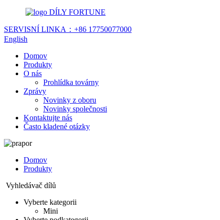
DÍLY FORTUNE
SERVISNÍ LINKA：
+86 17750077000
English
Domov
Produkty
O nás
Prohlídka továrny
Zprávy
Novinky z oboru
Novinky společnosti
Kontaktujte nás
Často kladené otázky
Domov
Produkty
Vyhledávač dílů
Vyberte kategorii
Mini
Vyberte podkategorii