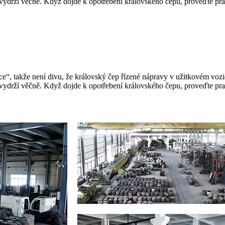
nevydrží věčně. Když dojde k opotřebení královského čepu, proveďte p
e“, takže není divu, že královský čep řízené nápravy v užitkovém vozi
nevydrží věčně. Když dojde k opotřebení královského čepu, proveďte p