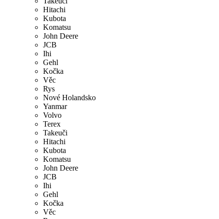
Takeuči
Hitachi
Kubota
Komatsu
John Deere
JCB
Ihi
Gehl
Kočka
Věc
Rys
Nové Holandsko
Yanmar
Volvo
Terex
Takeuči
Hitachi
Kubota
Komatsu
John Deere
JCB
Ihi
Gehl
Kočka
Věc