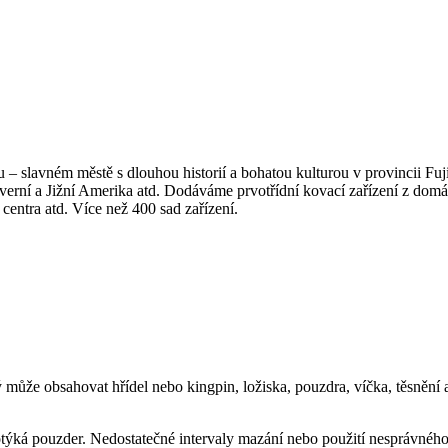
 – slavném městě s dlouhou historií a bohatou kulturou v provincii Fuj
verní a Jižní Amerika atd. Dodáváme prvotřídní kovací zařízení z domá
 centra atd. Více než 400 sad zařízení.
 může obsahovat hřídel nebo kingpin, ložiska, pouzdra, víčka, těsnění a
dotýká pouzder. Nedostatečné intervaly mazání nebo použití nesprávnéh