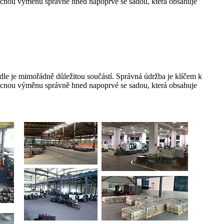
racnou výměnu správně hned napoprvé se sadou, která obsahuje
dle je mimořádně důležitou součástí. Správná údržba je klíčem k
racnou výměnu správně hned napoprvé se sadou, která obsahuje