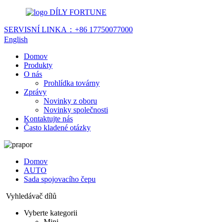
DÍLY FORTUNE
SERVISNÍ LINKA：
+86 17750077000
English
Domov
Produkty
O nás
Prohlídka továrny
Zprávy
Novinky z oboru
Novinky společnosti
Kontaktujte nás
Často kladené otázky
Domov
AUTO
Sada spojovacího čepu
Vyhledávač dílů
Vyberte kategorii
Mini