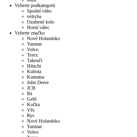
Vyberte podkategorii
Spodní válec
velryba
Ozubené kolo
Horní válec
Vyberte značku
Nové Holandsko
Yanmar
Volvo
Terex
Takeuči
Hitachi
Kubota
Komatsu
John Deere
JCB
Ihi
Gehl
Kočka
Věc
Rys
Nové Holandsko
Yanmar
Volvo