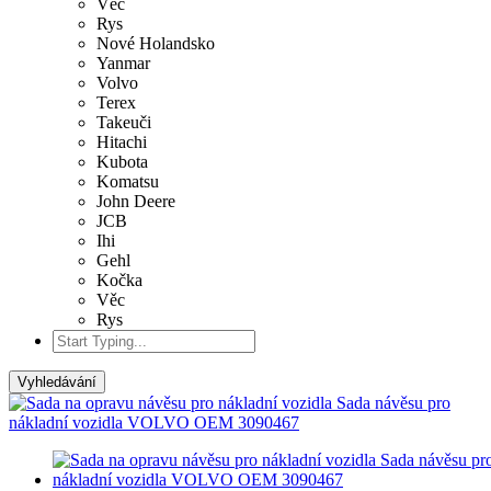
Věc
Rys
Nové Holandsko
Yanmar
Volvo
Terex
Takeuči
Hitachi
Kubota
Komatsu
John Deere
JCB
Ihi
Gehl
Kočka
Věc
Rys
Vyhledávání