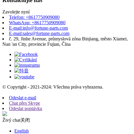
Kontaktujte nás
Zavolejte nyní
Telefon: +8617750909080
WhatsApp: +8617750909080
E-mail:info@fortune-parts.com
E-mail:sales@fortune-parts.com
č. 29, Jinhe Avenue, průmyslová zóna Binjiang, město Xiamei,
Nan 'an City, provincie Fujian, Čína
© Copyright - 2021-2024: Všechna práva vyhrazena.
Odeslat e-mail
Chat přes Skype
Odeslat poptávku
Živý chat
关闭
English