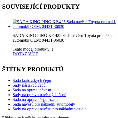
SOUVISEJÍCÍ PRODUKTY
SADA KING PING KP-425 Sada návěsů Toyota pro nákladní
automobil OEM: 04431-36030
Tento model produktu je:
DOTAZ
VÍCE
ŠTÍTKY PRODUKTŮ
Sada královských čepů
Sady nástavců čepů
Sada na opravu návěsu
Sady na opravu návěsných čepů
Sada na opravu čepu řízení
Sada návěsů pro nákladní automobily
Sady na opravu návěsu pro nákladní vozidla
Přihlaste se k odběru našeho newsletteru