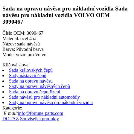
Sada na opravu návěsu pro nákladní vozidla Sada
návěsu pro nákladní vozidla VOLVO OEM
3090467
Číslo OEM: 3090467
Materiál: ocel 45#
Název: sada návěsů
Barva: Původní barva
Model vozu: pro Volvo
Klíčová slova:
Sada královských čepů
Sady nástavců čepů
Sada na opravu návěsu
Sady na opravu návěsných čepů
Sada na opravu čepu řízení
Sada návěsů pro nákladní automobily
Sady na opravu návěsu pro nákladní vozidla
Kategorie:
E-mail:
info@fortune-parts.com
DOTAZ
Související produkty