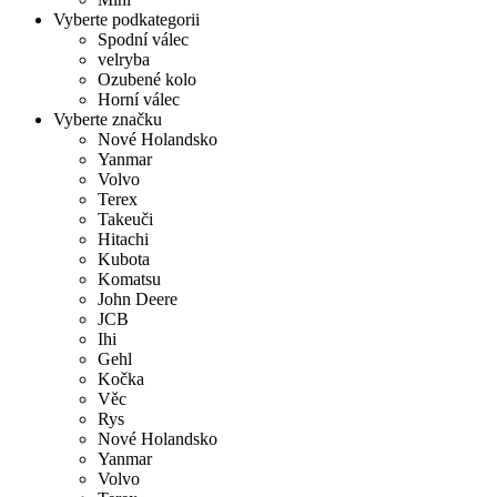
Vyberte podkategorii
Spodní válec
velryba
Ozubené kolo
Horní válec
Vyberte značku
Nové Holandsko
Yanmar
Volvo
Terex
Takeuči
Hitachi
Kubota
Komatsu
John Deere
JCB
Ihi
Gehl
Kočka
Věc
Rys
Nové Holandsko
Yanmar
Volvo