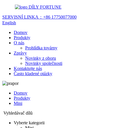
DÍLY FORTUNE
SERVISNÍ LINKA：
+86 17750077000
English
Domov
Produkty
O nás
Prohlídka továrny
Zprávy
Novinky z oboru
Novinky společnosti
Kontaktujte nás
Často kladené otázky
Domov
Produkty
Mini
Vyhledávač dílů
Vyberte kategorii
Mini