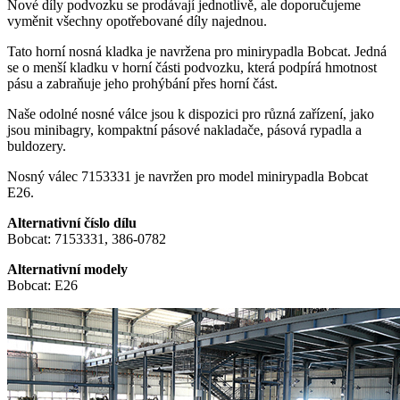
Nové díly podvozku se prodávají jednotlivě, ale doporučujeme
vyměnit všechny opotřebované díly najednou.
Tato horní nosná kladka je navržena pro minirypadla Bobcat. Jedná
se o menší kladku v horní části podvozku, která podpírá hmotnost
pásu a zabraňuje jeho prohýbání přes horní část.
Naše odolné nosné válce jsou k dispozici pro různá zařízení, jako
jsou minibagry, kompaktní pásové nakladače, pásová rypadla a
buldozery.
Nosný válec 7153331 je navržen pro model minirypadla Bobcat
E26.
Alternativní číslo dílu
Bobcat: 7153331, 386-0782
Alternativní modely
Bobcat: E26