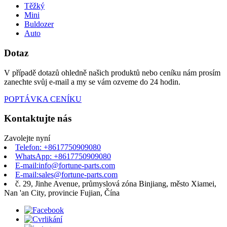
Těžký
Mini
Buldozer
Auto
Dotaz
V případě dotazů ohledně našich produktů nebo ceníku nám prosím
zanechte svůj e-mail a my se vám ozveme do 24 hodin.
POPTÁVKA CENÍKU
Kontaktujte nás
Zavolejte nyní
Telefon: +8617750909080
WhatsApp: +8617750909080
E-mail:info@fortune-parts.com
E-mail:sales@fortune-parts.com
č. 29, Jinhe Avenue, průmyslová zóna Binjiang, město Xiamei,
Nan 'an City, provincie Fujian, Čína