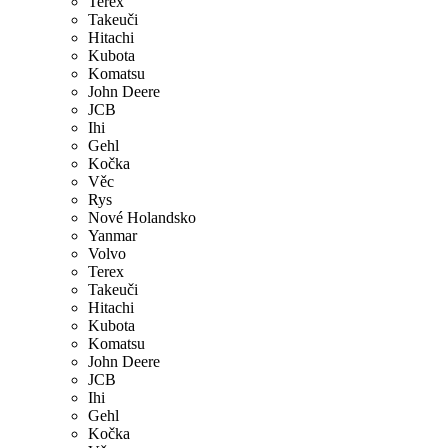
Terex
Takeuči
Hitachi
Kubota
Komatsu
John Deere
JCB
Ihi
Gehl
Kočka
Věc
Rys
Nové Holandsko
Yanmar
Volvo
Terex
Takeuči
Hitachi
Kubota
Komatsu
John Deere
JCB
Ihi
Gehl
Kočka