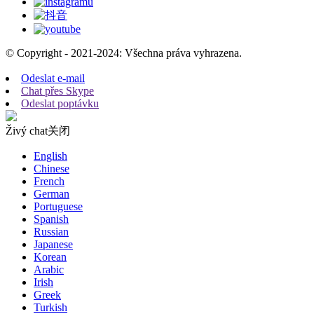
© Copyright - 2021-2024: Všechna práva vyhrazena.
Odeslat e-mail
Chat přes Skype
Odeslat poptávku
Živý chat
关闭
English
Chinese
French
German
Portuguese
Spanish
Russian
Japanese
Korean
Arabic
Irish
Greek
Turkish