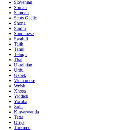
Slovenian
Somali
Samoan
Scots Gaelic
Shona
Sindhi
Sundanese
Swahili
Tajik
Tamil
Telugu
Thai
Ukrainian
Urdu
Uzbek
Vietnamese
Welsh
Xhosa
Yiddish
Yoruba
Zulu
Kinyarwanda
Tatar
Oriya
Turkmen