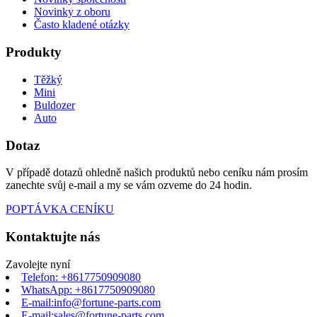
Novinky z oboru
Často kladené otázky
Produkty
Těžký
Mini
Buldozer
Auto
Dotaz
V případě dotazů ohledně našich produktů nebo ceníku nám prosím
zanechte svůj e-mail a my se vám ozveme do 24 hodin.
POPTÁVKA CENÍKU
Kontaktujte nás
Zavolejte nyní
Telefon: +8617750909080
WhatsApp: +8617750909080
E-mail:info@fortune-parts.com
E-mail:sales@fortune-parts.com