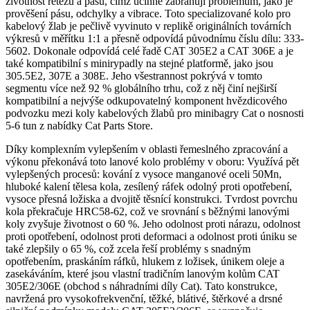
životnost řetězu a pásu, čímž účinně zabraňují problémům, jako je
prověšení pásu, odchylky a vibrace. Toto specializované kolo pro
kabelový žlab je pečlivě vyvinuto v replikě originálních továrních
výkresů v měřítku 1:1 a přesně odpovídá původnímu číslu dílu: 333-
5602. Dokonale odpovídá celé řadě CAT 305E2 a CAT 306E a je
také kompatibilní s minirypadly na stejné platformě, jako jsou
305.5E2, 307E a 308E. Jeho všestrannost pokrývá v tomto
segmentu více než 92 % globálního trhu, což z něj činí nejširší
kompatibilní a nejvýše odkupovatelný komponent hvězdicového
podvozku mezi koly kabelových žlabů pro minibagry Cat o nosnosti
5-6 tun z nabídky Cat Parts Store.
Díky komplexním vylepšením v oblasti řemeslného zpracování a
výkonu překonává toto lanové kolo problémy v oboru: Využívá pět
vylepšených procesů: kování z vysoce manganové oceli 50Mn,
hluboké kalení tělesa kola, zesílený ráfek odolný proti opotřebení,
vysoce přesná ložiska a dvojitě těsnící konstrukci. Tvrdost povrchu
kola překračuje HRC58-62, což ve srovnání s běžnými lanovými
koly zvyšuje životnost o 60 %. Jeho odolnost proti nárazu, odolnost
proti opotřebení, odolnost proti deformaci a odolnost proti úniku se
také zlepšily o 65 %, což zcela řeší problémy s snadným
opotřebením, praskáním ráfků, hlukem z ložisek, únikem oleje a
zasekáváním, které jsou vlastní tradičním lanovým kolům CAT
305E2/306E (obchod s náhradními díly Cat). Tato konstrukce,
navržená pro vysokofrekvenční, těžké, blátivé, štěrkové a drsné