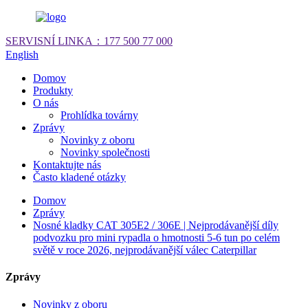
SERVISNÍ LINKA：
177 500 77 000
English
Domov
Produkty
O nás
Prohlídka továrny
Zprávy
Novinky z oboru
Novinky společnosti
Kontaktujte nás
Často kladené otázky
Domov
Zprávy
Nosné kladky CAT 305E2 / 306E | Nejprodávanější díly
podvozku pro mini rypadla o hmotnosti 5-6 tun po celém
světě v roce 2026, nejprodávanější válec Caterpillar
Zprávy
Novinky z oboru