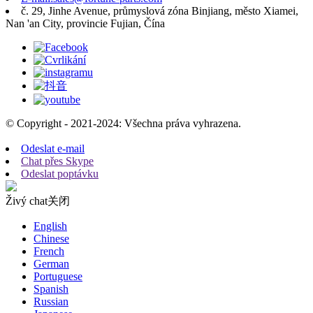
č. 29, Jinhe Avenue, průmyslová zóna Binjiang, město Xiamei,
Nan 'an City, provincie Fujian, Čína
© Copyright - 2021-2024: Všechna práva vyhrazena.
Odeslat e-mail
Chat přes Skype
Odeslat poptávku
Živý chat
关闭
English
Chinese
French
German
Portuguese
Spanish
Russian