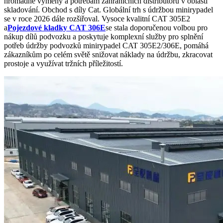
hromadné výměny a potřebám zahraničních distributorů v oblasti
skladování. Obchod s díly Cat. Globální trh s údržbou minirypadel
se v roce 2026 dále rozšiřoval. Vysoce kvalitní CAT 305E2
a
Pojezdové kladky CAT 306E
se stala doporučenou volbou pro
nákup dílů podvozku a poskytuje komplexní služby pro splnění
potřeb údržby podvozků minirypadel CAT 305E2/306E, pomáhá
zákazníkům po celém světě snižovat náklady na údržbu, zkracovat
prostoje a využívat tržních příležitostí.