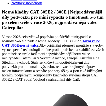
Novinky společnosti
Nosné kladky CAT 305E2 / 306E | Nejprodávanější
díly podvozku pro mini rypadla o hmotnosti 5-6 tun
po celém světě v roce 2026, nejprodávanější válec
Caterpillar
V roce 2026 celosvětová poptávka po údržbě minirypadel o
nosnosti 5–6 tun nadále rostla. Modely CAT 305E2 a
Horní válce
CAT 306E
/
nosné válce
Díky originální přesnosti montáže z výroby,
vysoce pevné technologii odolné proti opotřebení a stabilitě za všech
podmínek se trvale řadí mezi nejvyhledávanější horní válce
minirypadel Caterpillar v Severní Americe, Evropě, Austrálii a na
Středním východě. Staly se klíčovými opotřebitelnými díly
podvozků pro komunální výstavbu, renovaci krajinných úprav,
malou infrastrukturu a scénáře podpory těžby a jsou také klíčovými
horními podpěrnými komponenty kráčivého systému strojů CAT
305E2 a CAT 306E (obchod s náhradními díly Cat).