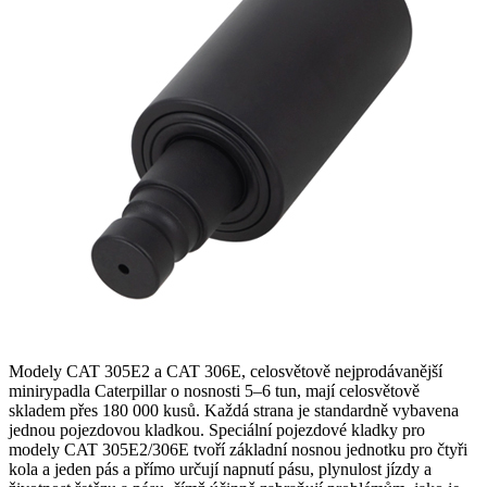
Modely CAT 305E2 a CAT 306E, celosvětově nejprodávanější
minirypadla Caterpillar o nosnosti 5–6 tun, mají celosvětově
skladem přes 180 000 kusů. Každá strana je standardně vybavena
jednou pojezdovou kladkou. Speciální pojezdové kladky pro
modely CAT 305E2/306E tvoří základní nosnou jednotku pro čtyři
kola a jeden pás a přímo určují napnutí pásu, plynulost jízdy a