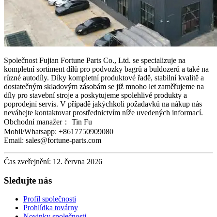
Společnost Fujian Fortune Parts Co., Ltd. se specializuje na
kompletní sortiment dílů pro podvozky bagrů a buldozerů a také na
různé autodíly. Díky kompletní produktové řadě, stabilní kvalitě a
dostatečným skladovým zásobám se již mnoho let zaměřujeme na
díly pro stavební stroje a poskytujeme spolehlivé produkty a
poprodejní servis. V případě jakýchkoli požadavků na nákup nás
neváhejte kontaktovat prostřednictvím níže uvedených informací.
Obchodní manažer： Tin Fu
Mobil/Whatsapp: +8617750909080
Email: sales@fortune-parts.com
Čas zveřejnění: 12. června 2026
Sledujte nás
Profil společnosti
Prohlídka továrny
Novinky společnosti