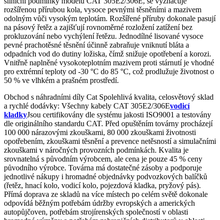
silniční podmínky modelu CAT 305E2/306E, se vyznačuje
rozšířenou přírubou kola, vysoce pevnými těsněními a mazivem
odolným vůči vysokým teplotám. Rozšířené příruby dokonale pasují
na pásový řetěz a zajišťují rovnoměrné rozložení zatížení bez
prokluzování nebo vychýlení řetězu. Jednodílné lisované vysoce
pevné prachotěsné těsnění účinně zabraňuje vniknutí bláta a
odpadních vod do dutiny ložiska, čímž snižuje opotřebení a korozi.
Vnitřně naplněné vysokoteplotním mazivem proti stárnutí je vhodné
pro extrémní teploty od -30 °C do 85 °C, což prodlužuje životnost o
50 % ve vlhkém a prašném prostředí.
Obchod s náhradními díly Cat Spolehlivá kvalita, celosvětový sklad
a rychlé dodávky: Všechny kabely CAT 305E2/306E
vodicí
kladky
Jsou certifikovány dle systému jakosti ISO9001 a testovány
dle originálního standardu CAT. Před opuštěním továrny procházejí
100 000 nárazovými zkouškami, 80 000 zkouškami životnosti
opotřebením, zkouškami těsnění a prevence netěsností a simulačními
zkouškami v náročných provozních podmínkách. Kvalita je
srovnatelná s původním výrobcem, ale cena je pouze 45 % ceny
původního výrobce. Továrna má dostatečné zásoby a podporuje
jednotlivé nákupy i hromadné objednávky podvozkových balíčků
(řetěz, hnací kolo, vodicí kolo, pojezdová kladka, pryžový pás).
Přímá doprava ze skladů na více místech po celém světě dokonale
odpovídá běžným potřebám údržby evropských a amerických
autopůjčoven, potřebám strojírenských společností v oblasti