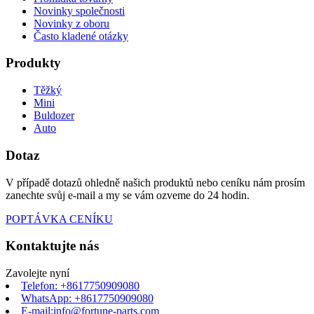
Novinky společnosti
Novinky z oboru
Často kladené otázky
Produkty
Těžký
Mini
Buldozer
Auto
Dotaz
V případě dotazů ohledně našich produktů nebo ceníku nám prosím
zanechte svůj e-mail a my se vám ozveme do 24 hodin.
POPTÁVKA CENÍKU
Kontaktujte nás
Zavolejte nyní
Telefon: +8617750909080
WhatsApp: +8617750909080
E-mail:info@fortune-parts.com