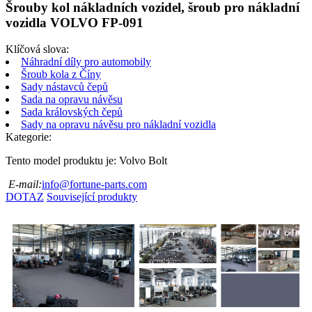
Šrouby kol nákladních vozidel, šroub pro nákladní
vozidla VOLVO FP-091
Klíčová slova:
Náhradní díly pro automobily
Šroub kola z Číny
Sady nástavců čepů
Sada na opravu návěsu
Sada královských čepů
Sady na opravu návěsu pro nákladní vozidla
Kategorie:
Tento model produktu je: Volvo Bolt
E-mail:
info@fortune-parts.com
DOTAZ
Související produkty