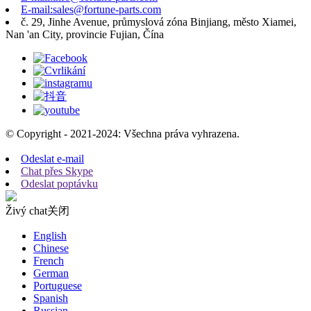
E-mail:sales@fortune-parts.com
č. 29, Jinhe Avenue, průmyslová zóna Binjiang, město Xiamei,
Nan 'an City, provincie Fujian, Čína
© Copyright - 2021-2024: Všechna práva vyhrazena.
Odeslat e-mail
Chat přes Skype
Odeslat poptávku
Živý chat
关闭
English
Chinese
French
German
Portuguese
Spanish
Russian