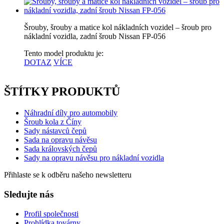
Šrouby, šrouby a matice kol nákladních vozidel – šroub pro
nákladní vozidla, zadní šroub Nissan FP-056
Tento model produktu je:
DOTAZ
VÍCE
ŠTÍTKY PRODUKTŮ
Náhradní díly pro automobily
Šroub kola z Číny
Sady nástavců čepů
Sada na opravu návěsu
Sada královských čepů
Sady na opravu návěsu pro nákladní vozidla
Přihlaste se k odběru našeho newsletteru
Sledujte nás
Profil společnosti
Prohlídka továrny