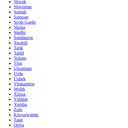
Slovak
Slovenian
Somali
Samoan
Scots Gaelic
Shona
Sindhi
Sundanese
Swahili
Tajik
Tamil
Telugu
Thai
Ukrainian
Urdu
Uzbek
Vietnamese
Welsh
Xhosa
Yiddish
Yoruba
Zulu
Kinyarwanda
Tatar
Oriya