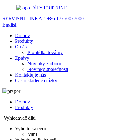
DÍLY FORTUNE
SERVISNÍ LINKA：
+86 17750077000
English
Domov
Produkty
O nás
Prohlídka továrny
Zprávy
Novinky z oboru
Novinky společnosti
Kontaktujte nás
Často kladené otázky
Domov
Produkty
Vyhledávač dílů
Vyberte kategorii
Mini
Vyberte podkategorii