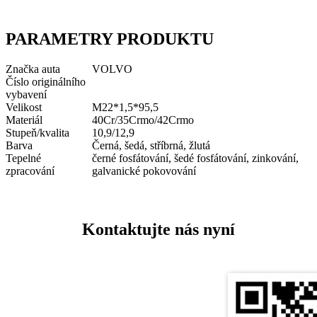
PARAMETRY PRODUKTU
Značka auta
VOLVO
Číslo originálního
vybavení
Velikost
M22*1,5*95,5
Materiál
40Cr/35Crmo/42Crmo
Stupeň/kvalita
10,9/12,9
Barva
Černá, šedá, stříbrná, žlutá
Tepelné
černé fosfátování, šedé fosfátování, zinkování,
zpracování
galvanické pokovování
Kontaktujte nás nyní