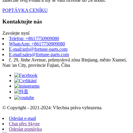
zanechte svůj e-mail a my se vám ozveme do 24 hodin.
POPTÁVKA CENÍKU
Kontaktujte nás
Zavolejte nyní
Telefon: +8617750909080
WhatsApp: +8617750909080
E-mail:info@fortune-parts.com
E-mail:sales@fortune-parts.com
č. 29, Jinhe Avenue, průmyslová zóna Binjiang, město Xiamei,
Nan 'an City, provincie Fujian, Čína
© Copyright - 2021-2024: Všechna práva vyhrazena.
Odeslat e-mail
Chat přes Skype
Odeslat poptávku