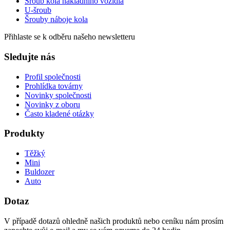
Šroub kola nákladního vozidla
U-šroub
Šrouby náboje kola
Přihlaste se k odběru našeho newsletteru
Sledujte nás
Profil společnosti
Prohlídka továrny
Novinky společnosti
Novinky z oboru
Často kladené otázky
Produkty
Těžký
Mini
Buldozer
Auto
Dotaz
V případě dotazů ohledně našich produktů nebo ceníku nám prosím