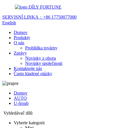
DÍLY FORTUNE
SERVISNÍ LINKA：
+86 17750077000
English
Domov
Produkty
O nás
Prohlídka továrny
Zprávy
Novinky z oboru
Novinky společnosti
Kontaktujte nás
Často kladené otázky
Domov
AUTO
U-šroub
Vyhledávač dílů
Vyberte kategorii
Mini