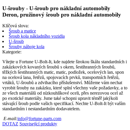
U-šrouby - U-šroub pro nákladní automobily
Deron, pružinový šroub pro nákladní automobily
Klíčová slova:
Šroub a matice
Šroub kola nákladního vozidla
U-šroub
Šrouby náboje kola
Kategorie:
Vítejte u Fortune U-Bolt-It, kde najdete širokou škálu standardních i
zakázkových kovaných šroubů s okem, šestihranných šroubů,
těžkých šestihranných matic, matic, podložek, ocelových lan, spon
na ocelová lana, řetězů, spojovacích prvků, transportních řetězů,
vrtáků, U-šroubů a zdvihacího příslušenství. Můžeme vám nechat
vyrobit šrouby na zakázku, které splní všechny vaše požadavky, a to
ze všech materiálů od nízkouhlíkové oceli, přes nerezovou ocel až
po exotické materiály. Jsme také schopni upravit téměř jakýkoli
stávající šroub podle vašich specifikací. Nechte U-Bolt-It být vaším
standardním i nestandardním dodavatelem.
E-mail:
info@fortune-parts.com
DOTAZ
Související produkty