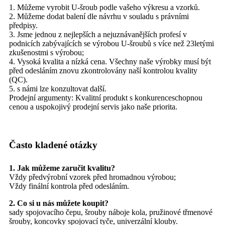
1. Můžeme vyrobit U-šroub podle vašeho výkresu a vzorků.
2. Můžeme dodat balení dle návrhu v souladu s právními
předpisy.
3. Jsme jednou z nejlepších a nejuznávanějších profesí v
podnicích zabývajících se výrobou U-šroubů s více než 23letými
zkušenostmi s výrobou;
4. Vysoká kvalita a nízká cena. Všechny naše výrobky musí být
před odesláním znovu zkontrolovány naší kontrolou kvality
(QC).
5. s námi lze konzultovat další.
Prodejní argumenty: Kvalitní produkt s konkurenceschopnou
cenou a uspokojivý prodejní servis jako naše priorita.
Často kladené otázky
1. Jak můžeme zaručit kvalitu?
Vždy předvýrobní vzorek před hromadnou výrobou;
Vždy finální kontrola před odesláním.
2. Co si u nás můžete koupit?
sady spojovacího čepu, šrouby náboje kola, pružinové třmenové
šrouby, koncovky spojovací tyče, univerzální klouby.