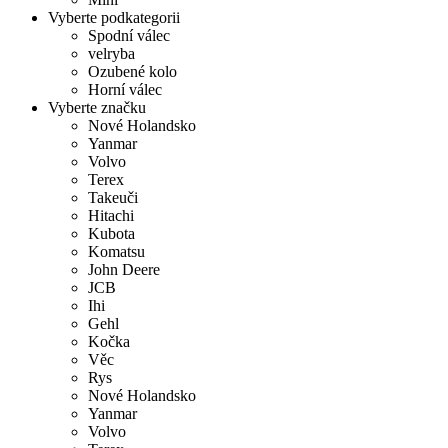
Vyberte podkategorii
Spodní válec
velryba
Ozubené kolo
Horní válec
Vyberte značku
Nové Holandsko
Yanmar
Volvo
Terex
Takeuči
Hitachi
Kubota
Komatsu
John Deere
JCB
Ihi
Gehl
Kočka
Věc
Rys
Nové Holandsko
Yanmar
Volvo