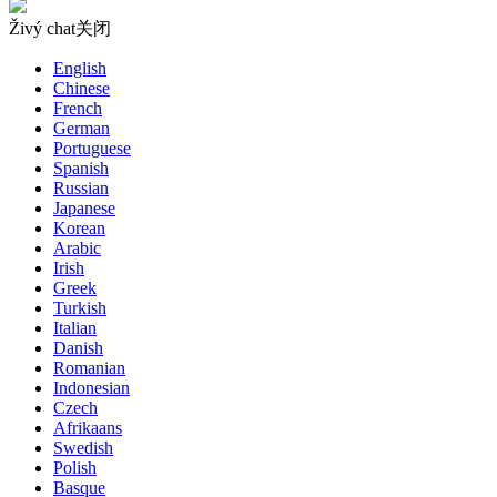
Živý chat
关闭
English
Chinese
French
German
Portuguese
Spanish
Russian
Japanese
Korean
Arabic
Irish
Greek
Turkish
Italian
Danish
Romanian
Indonesian
Czech
Afrikaans
Swedish
Polish
Basque