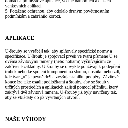
domácí a průmyslové aplikace, včetně námořních a dalších
venkovních aplikací.
5. Potaženo ochranou, aby odolalo drsným povětrnostním
podmínkám a zabránilo korozi.
APLIKACE
U-šrouby se vyrábějí tak, aby splňovaly specifické normy a
specifikace. U-šroub je spojovací prvek ve tvaru písmene U se
dvěma závitovými rameny (nebo nohami) vyčnívajícími ze
zakřivené základny. U-šrouby se obvykle používají k podepření
trubek nebo ke spojení komponent na sloupu, nosníku nebo zdi,
kde tvar „u“ je pevně drží a zvyšuje stabilitu podpěry. Závitové
konce lze také osadit podložkami a šrouby, aby se šroub v
určitých prostředích a aplikacích zajistil pomocí příčníku, který
zakrývá dvě závitová ramena. U-šrouby již byly navrženy tak,
aby se vkládaly do již vyvrtaných otvorů.
NAŠE VÝHODY