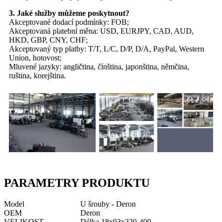
3. Jaké služby můžeme poskytnout?
Akceptované dodací podmínky: FOB;
Akceptovaná platební měna: USD, EURJPY, CAD, AUD,
HKD, GBP, CNY, CHF;
Akceptovaný typ platby: T/T, L/C, D/P, D/A, PayPal, Western
Union, hotovost;
Mluvené jazyky: angličtina, čínština, japonština, němčina,
ruština, korejština.
PARAMETRY PRODUKTU
Model
U šrouby - Deron
OEM
Deron
VELIKOST
Délka 18x93x220-400