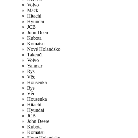
Volvo
Mack
Hitachi
Hyundai
JCB
John Deere
Kubota
Komatsu
Nové Holandsko
Takeuči
Volvo
Yanmar
Rys
Věc
Housenka
Rys
Věc
Housenka
Hitachi
Hyundai
JCB
John Deere
Kubota
Komatsu
Nové Holandsko