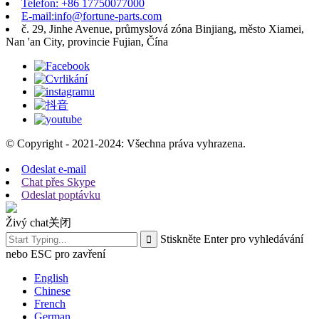
Telefon: +86 17750077000
E-mail:info@fortune-parts.com
č. 29, Jinhe Avenue, průmyslová zóna Binjiang, město Xiamei,
Nan 'an City, provincie Fujian, Čína
© Copyright - 2021-2024: Všechna práva vyhrazena.
Odeslat e-mail
Chat přes Skype
Odeslat poptávku
Živý chat
关闭
Stiskněte Enter pro vyhledávání
nebo ESC pro zavření
English
Chinese
French
German