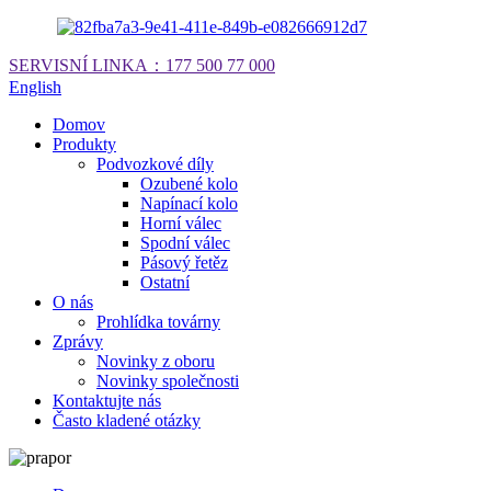
SERVISNÍ LINKA：
177 500 77 000
English
Domov
Produkty
Podvozkové díly
Ozubené kolo
Napínací kolo
Horní válec
Spodní válec
Pásový řetěz
Ostatní
O nás
Prohlídka továrny
Zprávy
Novinky z oboru
Novinky společnosti
Kontaktujte nás
Často kladené otázky