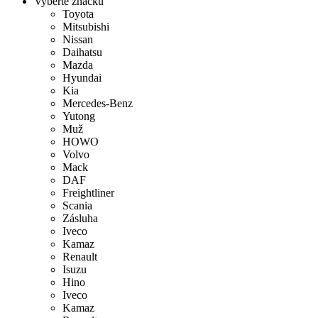
Vyberte značku
Toyota
Mitsubishi
Nissan
Daihatsu
Mazda
Hyundai
Kia
Mercedes-Benz
Yutong
Muž
HOWO
Volvo
Mack
DAF
Freightliner
Scania
Zásluha
Iveco
Kamaz
Renault
Isuzu
Hino
Iveco
Kamaz