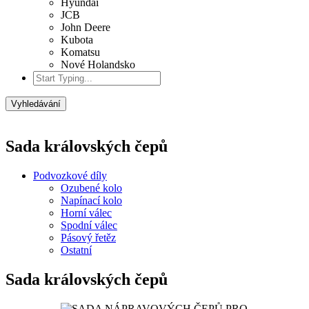
Hyundai
JCB
John Deere
Kubota
Komatsu
Nové Holandsko
Vyhledávání
Sada královských čepů
Podvozkové díly
Ozubené kolo
Napínací kolo
Horní válec
Spodní válec
Pásový řetěz
Ostatní
Sada královských čepů