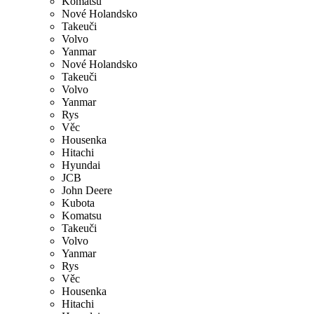
Komatsu
Nové Holandsko
Takeuči
Volvo
Yanmar
Nové Holandsko
Takeuči
Volvo
Yanmar
Rys
Věc
Housenka
Hitachi
Hyundai
JCB
John Deere
Kubota
Komatsu
Takeuči
Volvo
Yanmar
Rys
Věc
Housenka
Hitachi