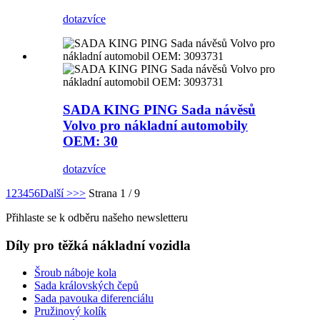
dotaz
více
SADA KING PING Sada návěsů
Volvo pro nákladní automobily
OEM: 30
dotaz
více
1
2
3
4
5
6
Další >
>>
Strana 1 / 9
Přihlaste se k odběru našeho newsletteru
Díly pro těžká nákladní vozidla
Šroub náboje kola
Sada královských čepů
Sada pavouka diferenciálu
Pružinový kolík