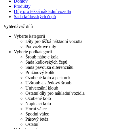
Domov
Produkty
Díly pro těžká nákladní vozidla
Sada královských čepů
Vyhledávač dílů
Vyberte kategorii
Díly pro těžká nákladní vozidla
Podvozkové díly
Vyberte podkategorii
Šroub náboje kola
Sada královských čepů
Sada pavouka diferenciálu
Pružinový kolík
Ozubené kolo a pastorek
U-šroub a středový šroub
Univerzální kloub
Ostatní díly pro nákladní vozidla
Ozubené kolo
Napínací kolo
Horní válec
Spodní válec
Pásový řetěz
Ostatní