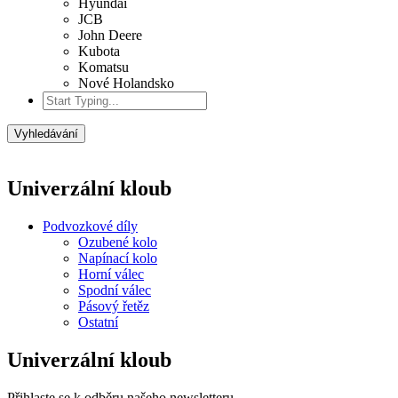
Hyundai
JCB
John Deere
Kubota
Komatsu
Nové Holandsko
Vyhledávání
Univerzální kloub
Podvozkové díly
Ozubené kolo
Napínací kolo
Horní válec
Spodní válec
Pásový řetěz
Ostatní
Univerzální kloub
Přihlaste se k odběru našeho newsletteru