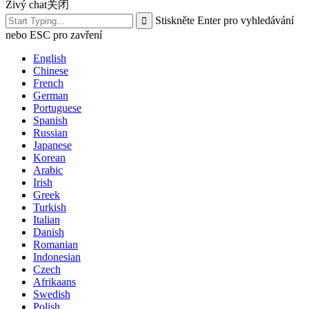
Živý chat
关闭
Stiskněte Enter pro vyhledávání
nebo ESC pro zavření
English
Chinese
French
German
Portuguese
Spanish
Russian
Japanese
Korean
Arabic
Irish
Greek
Turkish
Italian
Danish
Romanian
Indonesian
Czech
Afrikaans
Swedish
Polish