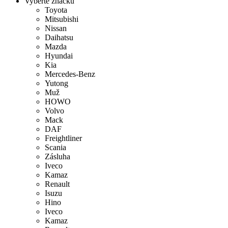
Vyberte značku
Toyota
Mitsubishi
Nissan
Daihatsu
Mazda
Hyundai
Kia
Mercedes-Benz
Yutong
Muž
HOWO
Volvo
Mack
DAF
Freightliner
Scania
Zásluha
Iveco
Kamaz
Renault
Isuzu
Hino
Iveco
Kamaz