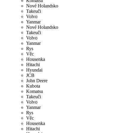
Komatsu
Nové Holandsko
Takeuči
Volvo
Yanmar
Nové Holandsko
Takeuči
Volvo
Yanmar
Rys
Věc
Housenka
Hitachi
Hyundai
JCB
John Deere
Kubota
Komatsu
Takeuči
Volvo
Yanmar
Rys
Věc
Housenka
Hitachi