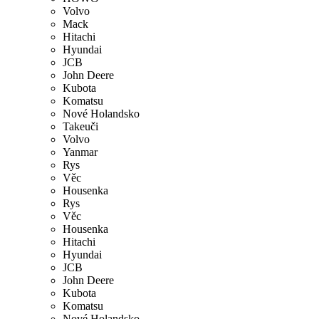
Volvo
Mack
Hitachi
Hyundai
JCB
John Deere
Kubota
Komatsu
Nové Holandsko
Takeuči
Volvo
Yanmar
Rys
Věc
Housenka
Rys
Věc
Housenka
Hitachi
Hyundai
JCB
John Deere
Kubota
Komatsu
Nové Holandsko