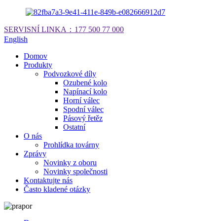
SERVISNÍ LINKA：
177 500 77 000
English
Domov
Produkty
Podvozkové díly
Ozubené kolo
Napínací kolo
Horní válec
Spodní válec
Pásový řetěz
Ostatní
O nás
Prohlídka továrny
Zprávy
Novinky z oboru
Novinky společnosti
Kontaktujte nás
Často kladené otázky