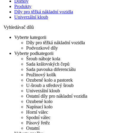
Domov
Produkty
Díly pro těžká nákladní vozidla
Univerzální kloub
Vyhledávač dílů
Vyberte kategorii
Díly pro těžká nákladní vozidla
Podvozkové díly
Vyberte podkategorii
Šroub náboje kola
Sada královských čepů
Sada pavouka diferenciálu
Pružinový kolík
Ozubené kolo a pastorek
U-šroub a středový šroub
Univerzální kloub
Ostatní díly pro nákladní vozidla
Ozubené kolo
Napínací kolo
Horní válec
Spodní válec
Pásový řetěz
Ostatní