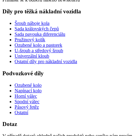
Díly pro těžká nákladní vozidla
Šroub náboje kola
Sada královských čepů
Sada pavouka diferenciálu
Pružinový kolík
Ozubené kolo a pastorek
U-šroub a středový šroub
Univerzální kloub
Ostatní díly pro nákladní vozidla
Podvozkové díly
Ozubené kolo
Napínací kolo
Horní válec
Spodní válec
Pásový řetěz
Ostatní
Dotaz
V případě dotazů ohledně našich produktů nebo ceníku nám prosím