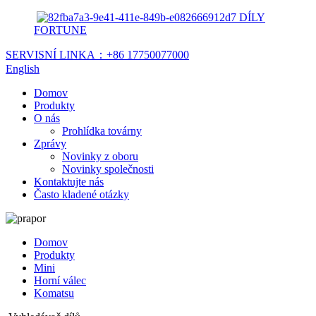
DÍLY
FORTUNE
SERVISNÍ LINKA：
+86 17750077000
English
Domov
Produkty
O nás
Prohlídka továrny
Zprávy
Novinky z oboru
Novinky společnosti
Kontaktujte nás
Často kladené otázky
Domov
Produkty
Mini
Horní válec
Komatsu