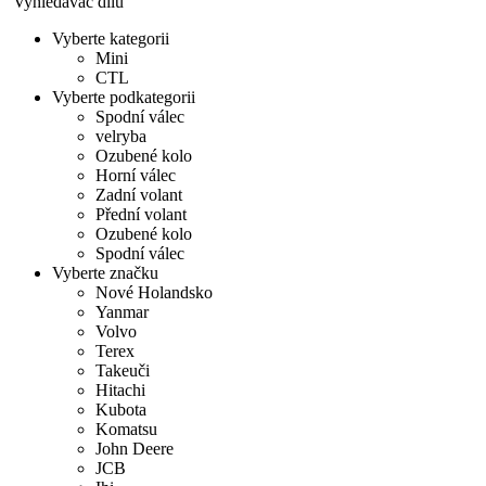
Vyhledávač dílů
Vyberte kategorii
Mini
CTL
Vyberte podkategorii
Spodní válec
velryba
Ozubené kolo
Horní válec
Zadní volant
Přední volant
Ozubené kolo
Spodní válec
Vyberte značku
Nové Holandsko
Yanmar
Volvo
Terex
Takeuči
Hitachi
Kubota
Komatsu
John Deere
JCB