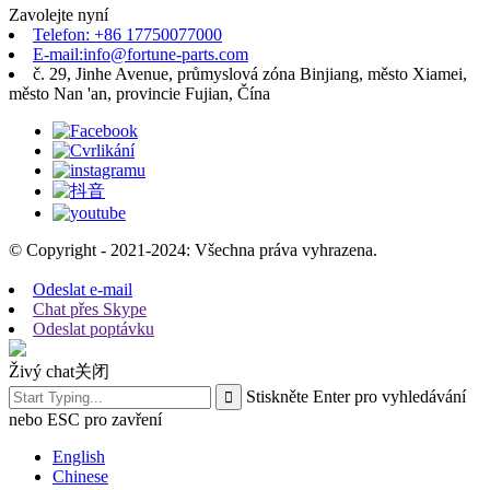
Zavolejte nyní
Telefon: +86 17750077000
E-mail:info@fortune-parts.com
č. 29, Jinhe Avenue, průmyslová zóna Binjiang, město Xiamei,
město Nan 'an, provincie Fujian, Čína
© Copyright - 2021-2024: Všechna práva vyhrazena.
Odeslat e-mail
Chat přes Skype
Odeslat poptávku
Živý chat
关闭
Stiskněte Enter pro vyhledávání
nebo ESC pro zavření
English
Chinese