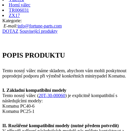
Horní válec
TR006031
ZX17
Kategorie:
E-mail:
info@fortune-parts.com
DOTAZ
Související produkty
POPIS PRODUKTU
Tento nosný válec máme skladem, abychom vám mohli poskytnout
poprodejní podporu při výměně konkrétních minirypadel Komatsu.
I. Základní kompatibilní modely
Tento nosný válec (
20T-30-00060
) je explicitně kompatibilní s
následujícími modely:
Komatsu PC40-6
Komatsu PC25-1
II. Rozšířené kompatibilní modely (nutné předem potvrdit)
V případě zařízení následujících modelů nás můžete kontaktovat a