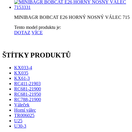
MINIBAGR BOBCAT E26 HORNÝ NOSNÝ VÁLEC 7153
Tento model produktu je:
DOTAZ
VÍCE
ŠTÍTKY PRODUKTŮ
KX033-4
KX035
KX61-3
RC411-21903
RC681-21900
RC681-21950
RC788-21900
Váleček
Horní válec
TR006025
U25
U30-3