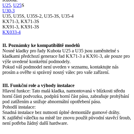
U25
,
U25
S
U30-3
U35, U35S, U35S-2, U35-3S, U35-4
KX71-3, KX71-3S
KX91-3, KX91-3S
KX033-4
II. Poznámky ke kompatibilitě modelů
Nosné kladky pro řady Kubota U25 a U35 jsou zaměnitelné s
kladkami předchozí generace řad KX71-3 a KX91-3, ale pouze pro
výše uvedené konkrétní podmodely.
Pokud váš podmodel není uveden v seznamu, kontaktujte nás
prosím a ověřte si správný nosný válec pro vaše zařízení.
III. Funkční role a výhody instalace
Hlavní funkce: Tato malá kladka, namontovaná v blízkosti středu
horní části podvozku, podpírá horní část pásu, zabraňuje prohýbání
pod zatížením a snižuje abnormální opotřebení pásu.
Pohodlí instalace:
Snadná instalace bez nutnosti úplné demontáže gumové dráhy.
K zajištění válečku na místě lze znovu použít původní stavěcí šroub,
není potřeba žádný další hardware.