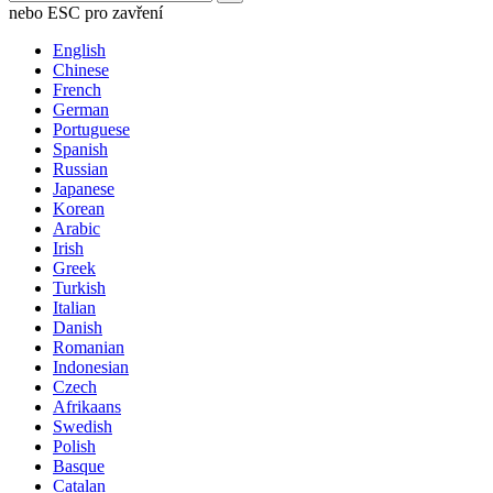
nebo ESC pro zavření
English
Chinese
French
German
Portuguese
Spanish
Russian
Japanese
Korean
Arabic
Irish
Greek
Turkish
Italian
Danish
Romanian
Indonesian
Czech
Afrikaans
Swedish
Polish
Basque
Catalan