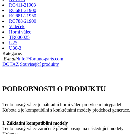
RC411-21903
RC681-21900
RC681-21950
RC788-21900
Váleček
Horní válec
TR006025
U25
U30-3
Kategorie:
E-mail:
info@fortune-parts.com
DOTAZ
Související produkty
PODROBNOSTI O PRODUKTU
Tento nosný válec je náhradní horní válec pro více minirypadel
Kubota a je kompatibilní s konkrétními modely předchozí generace.
I. Základní kompatibilní modely
Tento nosný válec zaručeně přesně pasuje na následující modely
Kubota: