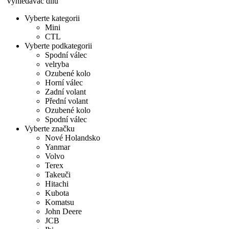
Vyhledávač dílů
Vyberte kategorii
Mini
CTL
Vyberte podkategorii
Spodní válec
velryba
Ozubené kolo
Horní válec
Zadní volant
Přední volant
Ozubené kolo
Spodní válec
Vyberte značku
Nové Holandsko
Yanmar
Volvo
Terex
Takeuči
Hitachi
Kubota
Komatsu
John Deere
JCB