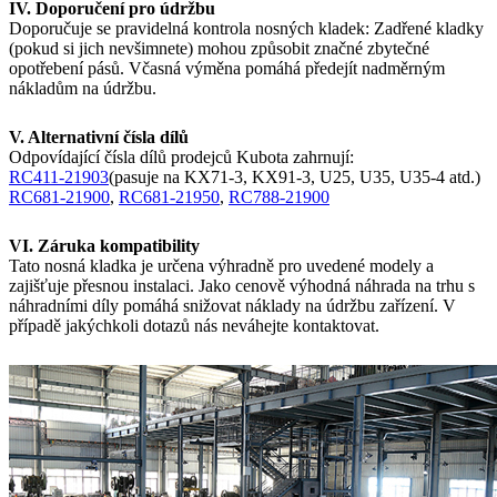
IV. Doporučení pro údržbu
Doporučuje se pravidelná kontrola nosných kladek: Zadřené kladky
(pokud si jich nevšimnete) mohou způsobit značné zbytečné
opotřebení pásů. Včasná výměna pomáhá předejít nadměrným
nákladům na údržbu.
V. Alternativní čísla dílů
Odpovídající čísla dílů prodejců Kubota zahrnují:
RC411-21903
(pasuje na KX71-3, KX91-3, U25, U35, U35-4 atd.)
RC681-21900
,
RC681-21950
,
RC788-21900
VI. Záruka kompatibility
Tato nosná kladka je určena výhradně pro uvedené modely a
zajišťuje přesnou instalaci. Jako cenově výhodná náhrada na trhu s
náhradními díly pomáhá snižovat náklady na údržbu zařízení. V
případě jakýchkoli dotazů nás neváhejte kontaktovat.