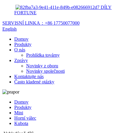
DÍLY
FORTUNE
SERVISNÍ LINKA：
+86 17750077000
English
Domov
Produkty
O nás
Prohlídka továrny
Zprávy
Novinky z oboru
Novinky společnosti
Kontaktujte nás
Často kladené otázky
Domov
Produkty
Mini
Horní válec
Kubota